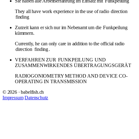
Sie haben alle Arbeitserfahrung im Einsatz mit
Funkpeilung
They all have work experience in the use of radio
direction
finding
Zurzeit kann er sich nur im Nebenamt um die
Funkpeilung
kümmern.
Currently, he can only care in addition to the official radio
direction
finding
.
VERFAHREN ZUR
FUNKPEILUNG
UND
ZUSAMMENWIRKENDES ÜBERTRAGUNGSGERÄT
RADIOGONIOMETRY METHOD AND DEVICE CO-
OPERATING IN TRANSMISSION
© 2026 · babelfish.ch
Impressum
Datenschutz