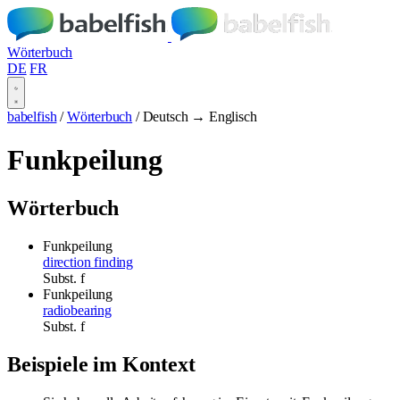
Wörterbuch
DE
FR
babelfish
/
Wörterbuch
/
Deutsch → Englisch
Funkpeilung
Wörterbuch
Funkpeilung
direction finding
Subst.
f
Funkpeilung
radiobearing
Subst.
f
Beispiele im Kontext