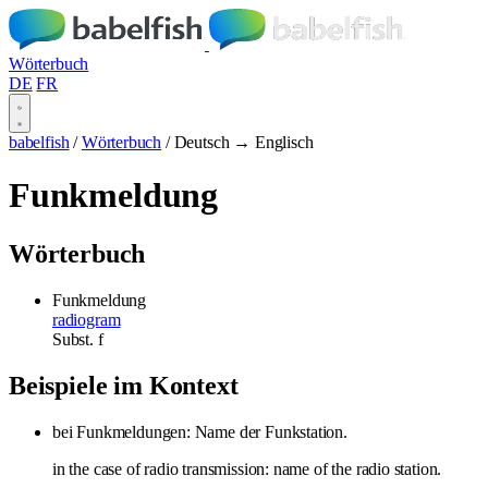
Wörterbuch
DE
FR
babelfish
/
Wörterbuch
/
Deutsch → Englisch
Funkmeldung
Wörterbuch
Funkmeldung
radiogram
Subst.
f
Beispiele im Kontext
bei Funkmeldungen: Name der Funkstation.
in the case of radio transmission: name of the radio station.