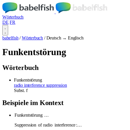
Wörterbuch
DE
FR
babelfish
/
Wörterbuch
/
Deutsch → Englisch
Funkentstörung
Wörterbuch
Funkentstörung
radio interference suppression
Subst.
f
Beispiele im Kontext
Funkentstörung
…
Suppression
of
radio
interference
:…