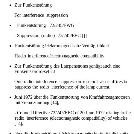
Zur
Funkentstörung
For
interference
suppression
|
Funkentstörung
| 72/245/EWG | | |
|
Suppression
(
radio
) | 72/245/EEC | | |
Funkentstörung
/elektromagnetische Verträglichkeit
Radio
interference/electromagnetic compatibility
Zur
Funkentstörung
des Lampenstroms genügt auch eine
Funkentstördrossel L3.
One
radio
interference
suppression
reactor L also suffices to
suppress
the
radio
interference
of the lamp current.
Juni 1972 über die
Funkentstörung
von Kraftfahrzeugmotoren
mit Fremdzündung [14],
- Council Directive 72/245/EEC of 20 June 1972 relating to the
radio
interference
(electromagnetic compatibility) of vehicles
[14],
über die
Funkentstörung
(elektromagnetische Verträglichkeit)