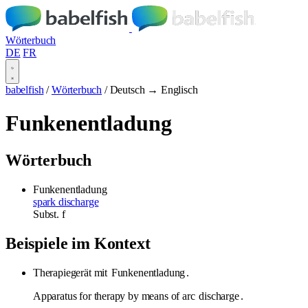
Wörterbuch
DE
FR
babelfish
/
Wörterbuch
/
Deutsch → Englisch
Funkenentladung
Wörterbuch
Funkenentladung
spark discharge
Subst.
f
Beispiele im Kontext
Therapiegerät mit
Funkenentladung
.
Apparatus for therapy by means of arc
discharge
.