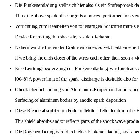
Die
Funkenentladung
stellt sich hier also als ein Stufenprozeß da
Thus, the above
spark
discharge
is a process performed in severa
Vorrichtung zum Bearbeiten von folienartigen Schichten mittels 
Device for treating thin sheets by
spark
discharge
.
Nähern wir die Enden der Drähte einander, so setzt bald eine hef
If we bring the ends closer of the wires each other, then soon a v
Eine Leistungsbegrenzung der
Funkenentladung
wird auch aus 
[0048] A power limit of the
spark
discharge
is desirable also for
Oberflächenbehandlung von Aluminium-Körpern mit anodischer
Surfacing of aluminum bodies by anodic
spark
deposition
Diese Blende absorbiert und/oder reflektiert Teile der durch die
F
This shield absorbs and/or reflects parts of the shock wave prod
Die Bogenentladung wird durch eine
Funkenentladung
zwischen