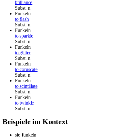
brilliance
Subst.
n
Funkeln
to flash
Subst.
n
Funkeln
to sparkle
Subst.
n
Funkeln
to glitter
Subst.
n
Funkeln
to coruscate
Subst.
n
Funkeln
to scintillate
Subst.
n
Funkeln
to twinkle
Subst.
n
Beispiele im Kontext
sie
funkeln