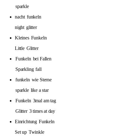
sparkle
nacht
funkeln
night
glitter
Kleines
Funkeln
Little
Glitter
Funkeln
bei Fallen
Sparkling
fall
funkeln
wie Sterne
sparkle
like a star
Funkeln
3mal am tag
Glitter
3 times at day
Einrichtung
Funkeln
Set up
Twinkle