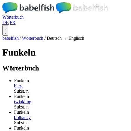
Wörterbuch
DE
FR
babelfish
/
Wörterbuch
/
Deutsch → Englisch
Funkeln
Wörterbuch
Funkeln
blaze
Subst.
n
Funkeln
twinkling
Subst.
n
Funkeln
brilliancy
Subst.
n
Funkeln