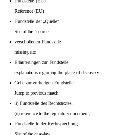
Fundstelle
(EU)
Reference (EU)
Fundstelle
der „Quelle“
Site of the "source"
verschollenen
Fundstelle
missing site
Erläuterungen zur
Fundstelle
explanations regarding the
place
of discovery
Gehe zur vorherigen
Fundstelle
Jump to previous match
ii)
Fundstelle
des Rechtstextes;
(ii) reference to the regulatory document;
Fundstelle
in der Rechtsprechung
Site of the case-law