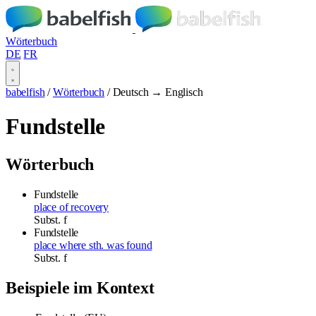
Wörterbuch
DE
FR
babelfish
/
Wörterbuch
/
Deutsch → Englisch
Fundstelle
Wörterbuch
Fundstelle
place of recovery
Subst.
f
Fundstelle
place where sth. was found
Subst.
f
Beispiele im Kontext