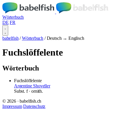
Wörterbuch
DE
FR
babelfish
/
Wörterbuch
/
Deutsch → Englisch
Fuchslöffelente
Wörterbuch
Fuchslöffelente
Argentine Shoveller
Subst.
f
· ornith.
© 2026 · babelfish.ch
Impressum
Datenschutz