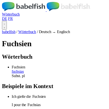
Wörterbuch
DE
FR
babelfish
/
Wörterbuch
/
Deutsch → Englisch
Fuchsien
Wörterbuch
Fuchsien
fuchsias
Subst.
pl
Beispiele im Kontext
Ich gieße die
Fuchsien
I pour the
Fuchsias