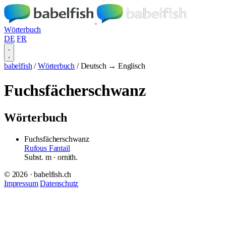
Wörterbuch
DE
FR
babelfish
/
Wörterbuch
/
Deutsch → Englisch
Fuchsfächerschwanz
Wörterbuch
Fuchsfächerschwanz
Rufous Fantail
Subst.
m
· ornith.
© 2026 · babelfish.ch
Impressum
Datenschutz