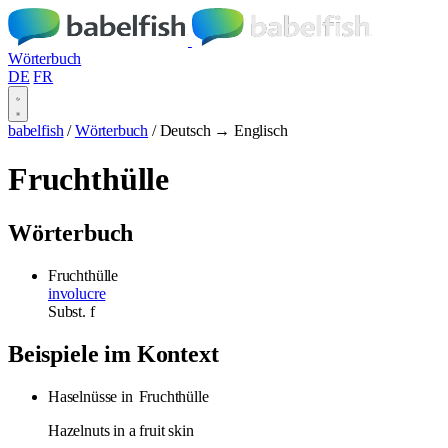
Wörterbuch
DE
FR
babelfish
/
Wörterbuch
/
Deutsch → Englisch
Fruchthülle
Wörterbuch
Fruchthülle
involucre
Subst.
f
Beispiele im Kontext
Haselnüsse in
Fruchthülle
Hazelnuts in a fruit skin