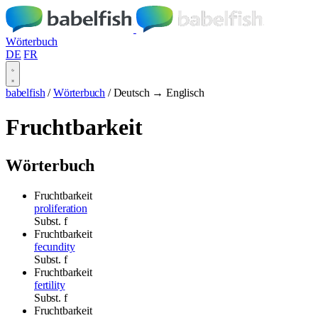
Wörterbuch
DE
FR
babelfish
/
Wörterbuch
/
Deutsch → Englisch
Fruchtbarkeit
Wörterbuch
Fruchtbarkeit
proliferation
Subst.
f
Fruchtbarkeit
fecundity
Subst.
f
Fruchtbarkeit
fertility
Subst.
f
Fruchtbarkeit