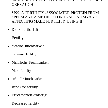
MÄNNLICHEN
FRUCHTBARKEIT
DURCH DESSEN
GEBRAUCH
SP22, A
FERTILITY
-ASSOCIATED PROTEIN FROM
SPERM AND A METHOD FOR EVALUATING AND
AFFECTING MALE
FERTILITY
USING IT
Die
Fruchtbarkeit
Fertility
dieselbe
fruchtbarkeit
the same
fertility
Männliche
Fruchtbarkeit
Male
fertility
steht für
fruchtbarkeit
stands for
fertility
Fruchtbarkeit
erniedrigt
Decreased
fertility