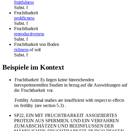
fruitfulness
Subst.
f
Fruchtbarkeit
prolificness
Subst.
f
Fruchtbarkeit
reproductiveness
Subst.
f
Fruchtbarkeit
von Boden
richness
of soil
Subst.
f
Beispiele im Kontext
Fruchtbarkeit
Es liegen keine hinreichenden
tierexperimentellen Studien in bezug auf die Auswirkungen auf
die
Fruchtbarkeit
vor.
Fertility
Animal studies are insufficient with respect to effects
on
fertility
(see section 5.3) .
SP22, EIN MIT
FRUCHTBARKEIT
ASSOZIIERTES
PROTEIN AUS SPERMIEN, UND EIN VERFAHREN
ZUM ABSCHÄTZEN UND BEEINFLUSSEN DER