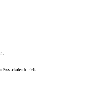
en
.
en
Frostschaden
handelt.