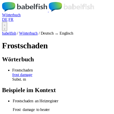
Wörterbuch
DE
FR
babelfish
/
Wörterbuch
/
Deutsch → Englisch
Frostschaden
Wörterbuch
Frostschaden
frost damage
Subst.
m
Beispiele im Kontext
Frostschaden
an Heizregister
Frost
damage
to heater