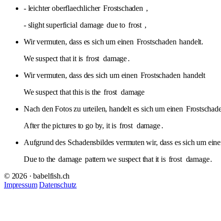
- leichter oberflaechlicher
Frostschaden
,
- slight superficial
damage
due to
frost
,
Wir vermuten, dass es sich um einen
Frostschaden
handelt.
We suspect that it is
frost
damage
.
Wir vermuten, dass des sich um einen
Frostschaden
handelt
We suspect that this is the
frost
damage
Nach den Fotos zu urteilen, handelt es sich um einen
Frostschad
After the pictures to go by, it is
frost
damage
.
Aufgrund des Schadensbildes vermuten wir, dass es sich um ein
Due to the
damage
pattern we suspect that it is
frost
damage
.
© 2026 · babelfish.ch
Impressum
Datenschutz