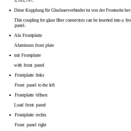
3,763,797.
Diese Kupplung für Glasfaserverbinder ist von der Frontseite her
This coupling for glass fiber connectors can be inserted into a
fro
panel
.
Alu
Frontplatte
Aluminum
front
plate
mit
Frontplatte
with
front
panel
Frontplatte
links
Front
panel
to the left
Frontplatte
öffnen
Load
front
panel
Frontplatte
rechts
Front
panel
right