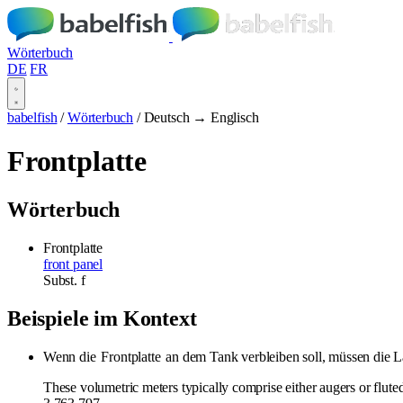
Wörterbuch
DE
FR
babelfish
/
Wörterbuch
/
Deutsch → Englisch
Frontplatte
Wörterbuch
Frontplatte
front panel
Subst.
f
Beispiele im Kontext
Wenn die
Frontplatte
an dem Tank verbleiben soll, müssen die 
These volumetric meters typically comprise either augers or fluted