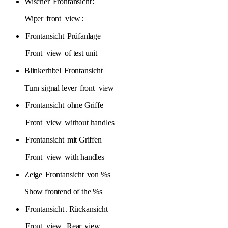
Wischer
Frontansicht
:
Wiper
front
view
:
Frontansicht
Prüfanlage
Front
view
of test unit
Blinkerhbel
Frontansicht
Turn signal lever
front
view
Frontansicht
ohne Griffe
Front
view
without handles
Frontansicht
mit Griffen
Front
view
with handles
Zeige
Frontansicht
von %s
Show frontend of the %s
Frontansicht
. Rückansicht
Front
view
. Rear
view