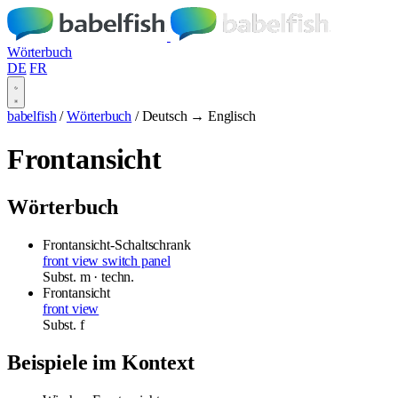
Wörterbuch
DE
FR
babelfish
/
Wörterbuch
/
Deutsch → Englisch
Frontansicht
Wörterbuch
Frontansicht-Schaltschrank
front view switch panel
Subst.
m
· techn.
Frontansicht
front view
Subst.
f
Beispiele im Kontext