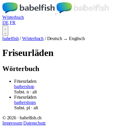
Wörterbuch
DE
FR
babelfish
/
Wörterbuch
/
Deutsch → Englisch
Friseurläden
Wörterbuch
Friseurladen
barbershop
Subst.
n
· alt
Friseurläden
barbershops
Subst.
pl
· alt
© 2026 · babelfish.ch
Impressum
Datenschutz