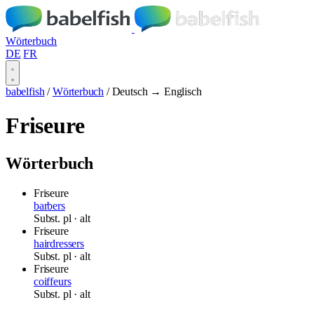
Wörterbuch
DE
FR
babelfish
/
Wörterbuch
/
Deutsch → Englisch
Friseure
Wörterbuch
Friseure
barbers
Subst.
pl
· alt
Friseure
hairdressers
Subst.
pl
· alt
Friseure
coiffeurs
Subst.
pl
· alt