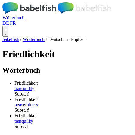
Wörterbuch
DE
FR
babelfish
/
Wörterbuch
/
Deutsch → Englisch
Friedlichkeit
Wörterbuch
Friedlichkeit
tranquillity
Subst.
f
Friedlichkeit
peacefulness
Subst.
f
Friedlichkeit
tranquility
Subst.
f