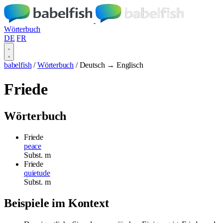
Wörterbuch
DE
FR
babelfish
/
Wörterbuch
/
Deutsch → Englisch
Friede
Wörterbuch
Friede
peace
Subst.
m
Friede
quietude
Subst.
m
Beispiele im Kontext