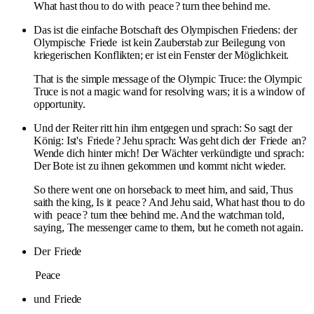
What hast thou to do with
peace
? turn thee behind me.
Das ist die einfache Botschaft des Olympischen Friedens: der
Olympische
Friede
ist kein Zauberstab zur Beilegung von
kriegerischen Konflikten; er ist ein Fenster der Möglichkeit.
That is the simple message of the Olympic Truce: the Olympic
Truce is not a magic wand for resolving wars; it is a window of
opportunity.
Und der Reiter ritt hin ihm entgegen und sprach: So sagt der
König: Ist's
Friede
? Jehu sprach: Was geht dich der
Friede
an?
Wende dich hinter mich! Der Wächter verkündigte und sprach:
Der Bote ist zu ihnen gekommen und kommt nicht wieder.
So there went one on horseback to meet him, and said, Thus
saith the king, Is it
peace
? And Jehu said, What hast thou to do
with
peace
? turn thee behind me. And the watchman told,
saying, The messenger came to them, but he cometh not again.
Der
Friede
Peace
und
Friede