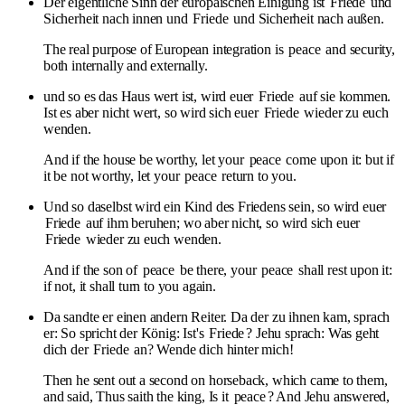
Der eigentliche Sinn der europäischen Einigung ist
Friede
und
Sicherheit nach innen und
Friede
und Sicherheit nach außen.
The real purpose of European integration is
peace
and security,
both internally and externally.
und so es das Haus wert ist, wird euer
Friede
auf sie kommen.
Ist es aber nicht wert, so wird sich euer
Friede
wieder zu euch
wenden.
And if the house be worthy, let your
peace
come upon it: but if
it be not worthy, let your
peace
return to you.
Und so daselbst wird ein Kind des Friedens sein, so wird euer
Friede
auf ihm beruhen; wo aber nicht, so wird sich euer
Friede
wieder zu euch wenden.
And if the son of
peace
be there, your
peace
shall rest upon it:
if not, it shall turn to you again.
Da sandte er einen andern Reiter. Da der zu ihnen kam, sprach
er: So spricht der König: Ist's
Friede
? Jehu sprach: Was geht
dich der
Friede
an? Wende dich hinter mich!
Then he sent out a second on horseback, which came to them,
and said, Thus saith the king, Is it
peace
? And Jehu answered,