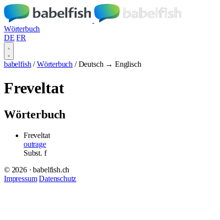
Wörterbuch
DE
FR
babelfish
/
Wörterbuch
/
Deutsch → Englisch
Freveltat
Wörterbuch
Freveltat
outrage
Subst.
f
© 2026 · babelfish.ch
Impressum
Datenschutz