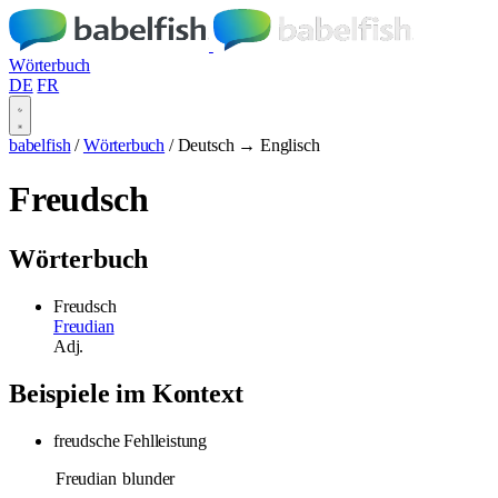
Wörterbuch
DE
FR
babelfish
/
Wörterbuch
/
Deutsch → Englisch
Freudsch
Wörterbuch
Freudsch
Freudian
Adj.
Beispiele im Kontext
freudsche Fehlleistung
Freudian
blunder