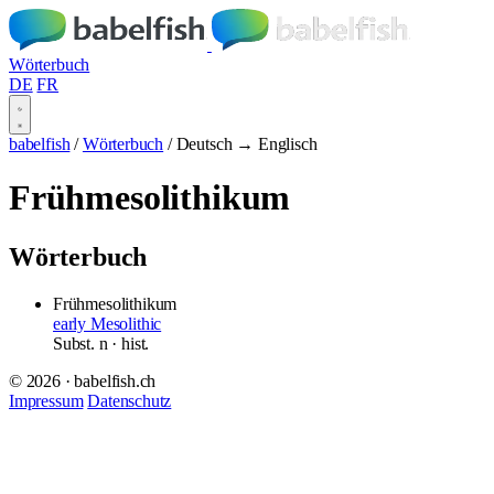
Wörterbuch
DE
FR
babelfish
/
Wörterbuch
/
Deutsch → Englisch
Frühmesolithikum
Wörterbuch
Frühmesolithikum
early Mesolithic
Subst.
n
· hist.
© 2026 · babelfish.ch
Impressum
Datenschutz