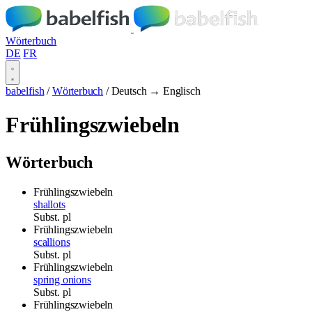
Wörterbuch
DE
FR
babelfish
/
Wörterbuch
/
Deutsch → Englisch
Frühlingszwiebeln
Wörterbuch
Frühlingszwiebeln
shallots
Subst.
pl
Frühlingszwiebeln
scallions
Subst.
pl
Frühlingszwiebeln
spring onions
Subst.
pl
Frühlingszwiebeln