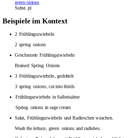
green onions
Subst.
pl
Beispiele im Kontext
2
Frühlingszwiebeln
2
spring
onions
Geschmorte
Frühlingszwiebeln
Braised
Spring
Onions
3
Frühlingszwiebeln
, gedrittelt
3
spring
onions
, cut into thirds
Frühlingszwiebeln
in Salbeisahne
Spring
onions
in sage cream
Salat,
Frühlingszwiebeln
und Radieschen waschen.
Wash the lettuce,
green
onions
and radishes.