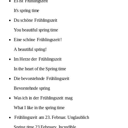
Es ist
Frühlingszeit
It's spring time
Du schöne
Frühlingszeit
You beautiful spring time
Eine schöne
Frühlingszeit
!
A beautiful spring!
Im Herze der
Frühlingszeit
In the heart of the Spring time
Die bevorstehnde
Frühlingszeit
Bevorstehnde spring
Was ich in der
Frühlingszeit
mag
What I like in the spring time
Frühlingszeit
am 23. Februar. Unglaublich
Spring time 23 February. Incredible