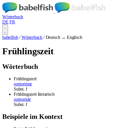
Wörterbuch
DE
FR
babelfish
/
Wörterbuch
/
Deutsch → Englisch
Frühlingszeit
Wörterbuch
Frühlingszeit
springtime
Subst.
f
Frühlingszeit
literarisch
springtide
Subst.
f
Beispiele im Kontext