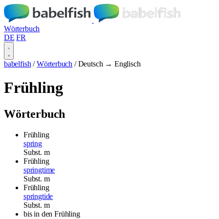
Wörterbuch
DE
FR
babelfish
/
Wörterbuch
/
Deutsch → Englisch
Frühling
Wörterbuch
Frühling
spring
Subst.
m
Frühling
springtime
Subst.
m
Frühling
springtide
Subst.
m
bis in den Frühling