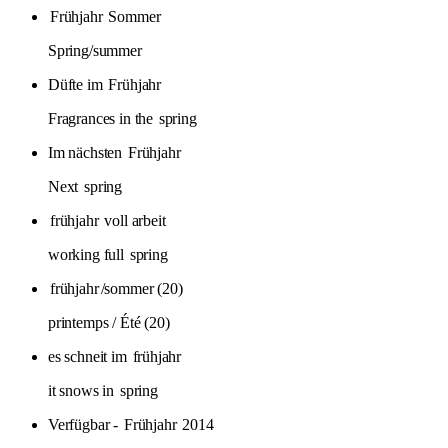
Frühjahr
Sommer
Spring/summer
Düfte im
Frühjahr
Fragrances in the
spring
Im nächsten
Frühjahr
Next
spring
frühjahr
voll arbeit
working full
spring
frühjahr
/sommer (20)
printemps / Été (20)
es schneit im
frühjahr
it snows in
spring
Verfügbar -
Frühjahr
2014