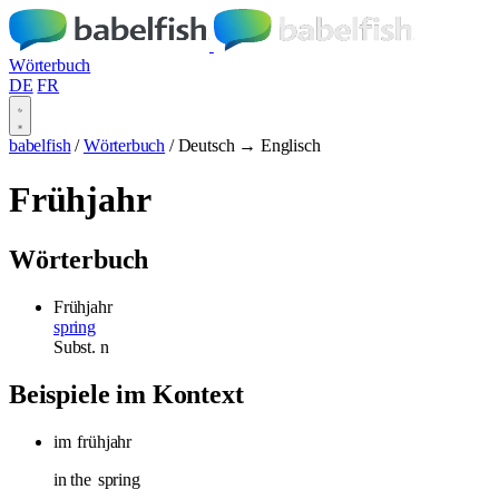
Wörterbuch
DE
FR
babelfish
/
Wörterbuch
/
Deutsch → Englisch
Frühjahr
Wörterbuch
Frühjahr
spring
Subst.
n
Beispiele im Kontext
im
frühjahr
in the
spring