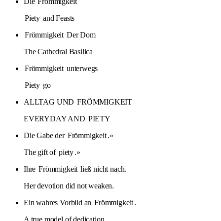
Die
Frömmigkeit
Piety
and Feasts
Frömmigkeit
Der Dom
The Cathedral Basilica
Frömmigkeit
unterwegs
Piety
go
ALLTAG UND
FRÖMMIGKEIT
EVERYDAY AND
PIETY
Die Gabe der
Frömmigkeit
.»
The gift of
piety
.»
Ihre
Frömmigkeit
ließ nicht nach.
Her devotion did not weaken.
Ein wahres Vorbild an
Frömmigkeit
.
A true model of dedication.