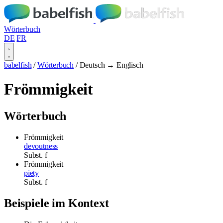
Wörterbuch
DE
FR
babelfish
/
Wörterbuch
/
Deutsch → Englisch
Frömmigkeit
Wörterbuch
Frömmigkeit
devoutness
Subst.
f
Frömmigkeit
piety
Subst.
f
Beispiele im Kontext