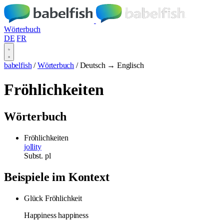
Wörterbuch
DE
FR
babelfish
/
Wörterbuch
/
Deutsch → Englisch
Fröhlichkeiten
Wörterbuch
Fröhlichkeiten
jollity
Subst.
pl
Beispiele im Kontext
Glück Fröhlichkeit
Happiness happiness