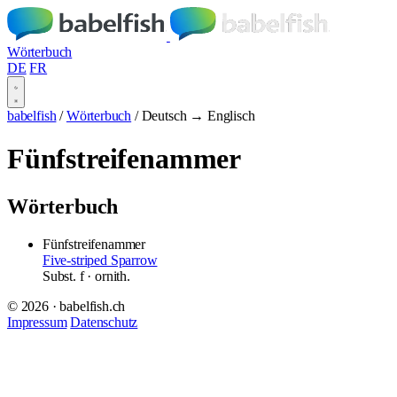
Wörterbuch
DE
FR
babelfish
/
Wörterbuch
/
Deutsch → Englisch
Fünfstreifenammer
Wörterbuch
Fünfstreifenammer
Five-striped Sparrow
Subst.
f
· ornith.
© 2026 · babelfish.ch
Impressum
Datenschutz