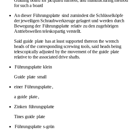
Guiding board for jacquard harness, and manufacturing method
for such a board
An dieser
Führungsplatte
sind zumindest die Schlüsselköpfe
der jeweiligen Schraubwerkzeuge gelagert und werden durch
Bewegung der
Führungsplatte
relativ zu den zugehörigen
Antriebswellen teleskopartig verstellt.
Said guide
plate
has at least supported thereon the wrench
heads of the corresponding screwing tools, said heads being
telescopically adjusted by the movement of the guide
plate
relative to the associated drive shafts.
Führungsplatte
klein
Guide
plate
small
einer
Führungsplatte
,
a guide
plate
,
Zinken
führungsplatte
Tines guide
plate
Führungsplatte
s-grün