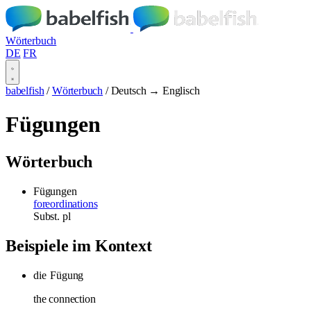
Wörterbuch
DE
FR
babelfish
/
Wörterbuch
/
Deutsch → Englisch
Fügungen
Wörterbuch
Fügungen
foreordinations
Subst.
pl
Beispiele im Kontext
die
Fügung
the connection