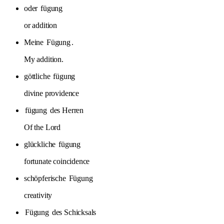
oder
fügung
or addition
Meine
Fügung
.
My addition.
göttliche
fügung
divine providence
fügung
des Herren
Of the Lord
glückliche
fügung
fortunate coincidence
schöpferische
Fügung
creativity
Fügung
des Schicksals