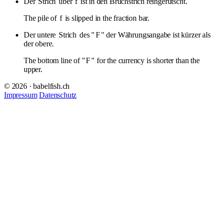
Der
Strich
über
f
ist in den Bruchstrich reingerutscht.
The pile of
f
is slipped in the fraction bar.
Der untere
Strich
des "
F
" der Währungsangabe ist kürzer als
der obere.
The bottom line of "
F
" for the currency is shorter than the
upper.
© 2026 · babelfish.ch
Impressum
Datenschutz