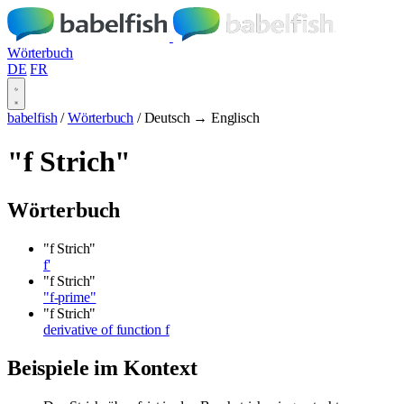
Wörterbuch
DE
FR
babelfish
/
Wörterbuch
/
Deutsch → Englisch
"f Strich"
Wörterbuch
"f Strich"
f'
"f Strich"
"f-prime"
"f Strich"
derivative of function f
Beispiele im Kontext